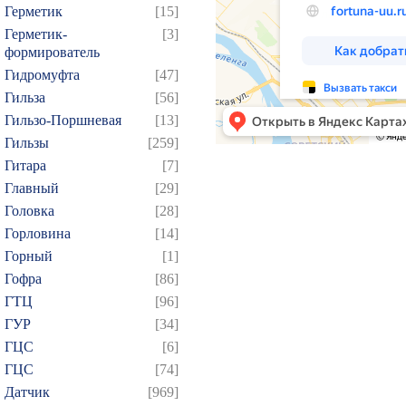
Герметик
[15]
Герметик-
[3]
формирователь
Гидромуфта
[47]
Гильза
[56]
Гильзо-Поршневая
[13]
Гильзы
[259]
Гитара
[7]
Главный
[29]
Головка
[28]
Горловина
[14]
Горный
[1]
Гофра
[86]
ГТЦ
[96]
ГУР
[34]
ГЦC
[6]
ГЦС
[74]
Датчик
[969]