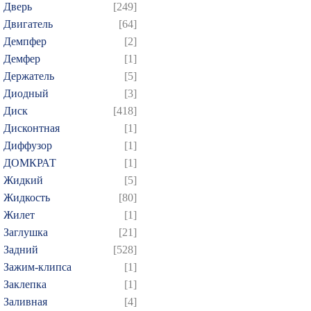
Дверь
[249]
Двигатель
[64]
Демпфер
[2]
Демфер
[1]
Держатель
[5]
Диодный
[3]
Диск
[418]
Дисконтная
[1]
Диффузор
[1]
ДОМКРАТ
[1]
Жидкий
[5]
Жидкость
[80]
Жилет
[1]
Заглушка
[21]
Задний
[528]
Зажим-клипса
[1]
Заклепка
[1]
Заливная
[4]