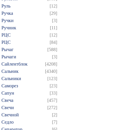
Руль
[12]
Ручка
[29]
Ручки
[3]
Ручник
[11]
РЦC
[12]
РЦС
[84]
Рычаг
[588]
Рычаги
[3]
Сайлентблок
[4208]
Сальник
[4340]
Сальники
[123]
Саморез
[23]
Сапун
[33]
Свеча
[457]
Свечи
[272]
Свечной
[2]
Седло
[7]
Сепаратор
[6]