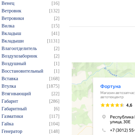
Венец
[16]
Ветровик
[132]
Ветровики
[2]
Вилка
[15]
Вкладыш
[41]
Вкладыши
[1131]
Влагоотделитель
[2]
Воздухозаборник
[2]
Воздушный
[1]
Восстановительный
[1]
Вставка
[168]
Втулка
[1875]
Втягивающий
[22]
Габарит
[286]
Габаритный
[6]
Газматики
[117]
Гайка
[104]
Генератор
[148]