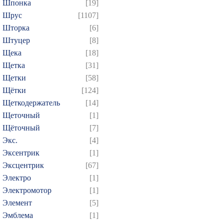
Шпонка
[19]
Шрус
[1107]
Шторка
[6]
Штуцер
[8]
Щека
[18]
Щетка
[31]
Щетки
[58]
Щётки
[124]
Щеткодержатель
[14]
Щеточный
[1]
Щёточный
[7]
Экс.
[4]
Эксентрик
[1]
Эксцентрик
[67]
Электро
[1]
Электромотор
[1]
Элемент
[5]
Эмблема
[1]