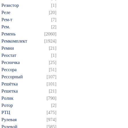
Резистор
[1]
Реле
[20]
Рем-т
[7]
Рем.
[2]
Ремень
[2060]
Ремкомплект
[1924]
Ремни
[21]
Реостат
[1]
Ресничка
[25]
Рессора
[51]
Рессорный
[107]
Решётка
[101]
Решетка
[21]
Ролик
[790]
Ротор
[2]
РТЦ
[475]
Рулевая
[974]
Рулевой
[585]