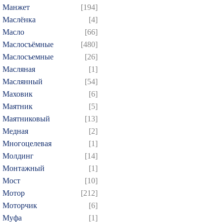
Манжет
[194]
Маслёнка
[4]
Масло
[66]
Маслосъёмные
[480]
Маслосъемные
[26]
Масляная
[1]
Маслянный
[54]
Маховик
[6]
Маятник
[5]
Маятниковый
[13]
Медная
[2]
Многоцелевая
[1]
Молдинг
[14]
Монтажный
[1]
Мост
[10]
Мотор
[212]
Моторчик
[6]
Муфа
[1]