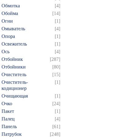
Обмотка
[4]
Обойма
[14]
Огни
[1]
Омыватель
[4]
Опора
[1]
Освежитель
[1]
Ось
[4]
Отбойник
[287]
Отбойники
[80]
Очиститель
[15]
Очиститель-
[1]
кодиционер
Очищающая
[1]
Очко
[24]
Пакет
[1]
Палец
[4]
Панель
[61]
Патрубок
[248]