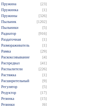
Пружина
[23]
Пружинка
[1]
Пружины
[326]
Пыльник
[1202]
Пыльники
[5]
Радиатор
[916]
Раздаточная
[1]
Размораживатель
[1]
Рамка
[29]
Раскоксовывание
[4]
Распредвал
[41]
Распылители
[226]
Растяжка
[1]
Расширительный
[9]
Регулятор
[5]
Редуктор
[17]
Резинка
[15]
Резинки
[6]