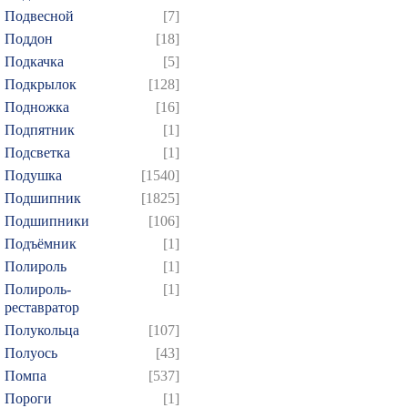
Подвесной
[7]
Поддон
[18]
Подкачка
[5]
Подкрылок
[128]
Подножка
[16]
Подпятник
[1]
Подсветка
[1]
Подушка
[1540]
Подшипник
[1825]
Подшипники
[106]
Подъёмник
[1]
Полироль
[1]
Полироль-
[1]
реставратор
Полукольца
[107]
Полуось
[43]
Помпа
[537]
Пороги
[1]