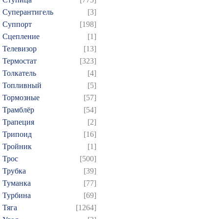
Суперантигель
[3]
Суппорт
[198]
Сцепление
[1]
Телевизор
[13]
Термостат
[323]
Толкатель
[4]
Топливный
[5]
Тормозные
[57]
Трамблёр
[54]
Трапеция
[2]
Трипоид
[16]
Тройник
[1]
Трос
[500]
Трубка
[39]
Туманка
[77]
Турбина
[69]
Тяга
[1264]