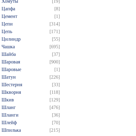
Хомуты
[19]
Цапфа
[8]
Цемент
[1]
Цепи
[314]
Цепь
[171]
Цилиндр
[55]
Чашка
[695]
Шайба
[37]
Шаровая
[900]
Шаровые
[1]
Шатун
[226]
Шестерня
[33]
Шкворня
[118]
Шкив
[129]
Шланг
[476]
Шланги
[36]
Шлейф
[70]
Шпилька
[215]