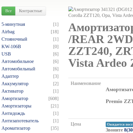
Все
Контрактные
Амортизато
5-минутная
[1]
Airbag
[18]
/REAR 2WD P
Cтояночный
[1]
KW-106B
[0]
ZZT240, ZRT
USB
[6]
Vista Ardeo
Автомобильное
[6]
Автомобильный
[6]
Адаптер
[3]
Наименование
Аккумулятор
[2]
Амортизато
Активатор
[1]
Амортизатор
[608]
Premio ZZT
Амортизаторы
[21]
Антидождь
[1]
Антизапотеватель
[1]
Цена
Ожидается пост
Ароматизатор
[35]
Звоните
8(30