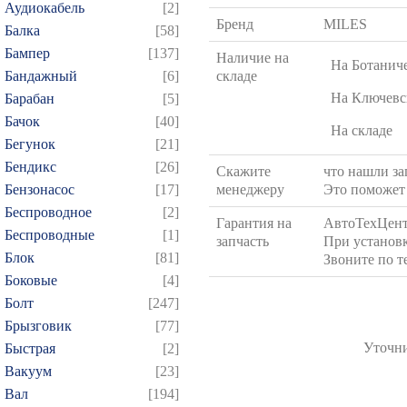
Аудиокабель
[2]
Бренд
MILES
Балка
[58]
Бампер
[137]
Наличие на
На Ботанич
Бандажный
[6]
складе
На Ключевс
Барабан
[5]
Бачок
[40]
На складе
Бегунок
[21]
Бендикс
[26]
Скажите
что нашли за
Бензонасос
[17]
менеджеру
Это поможет 
Беспроводное
[2]
Гарантия на
АвтоТехЦент
Беспроводные
[1]
запчасть
При установк
Блок
[81]
Звоните по т
Боковые
[4]
Болт
[247]
Брызговик
[77]
Уточни
Быстрая
[2]
Вакуум
[23]
Вал
[194]