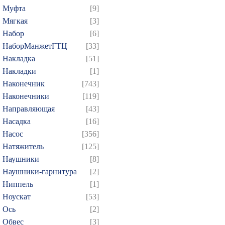
Муфта
[9]
Мягкая
[3]
Набор
[6]
НаборМанжетГТЦ
[33]
Накладка
[51]
Накладки
[1]
Наконечник
[743]
Наконечники
[119]
Направляющая
[43]
Насадка
[16]
Насос
[356]
Натяжитель
[125]
Наушники
[8]
Наушники-гарнитура
[2]
Ниппель
[1]
Ноускат
[53]
Оcь
[2]
Обвес
[3]