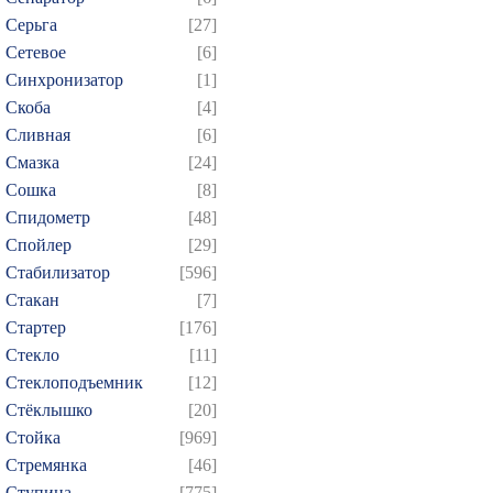
Серьга
[27]
Сетевое
[6]
Синхронизатор
[1]
Скоба
[4]
Сливная
[6]
Смазка
[24]
Сошка
[8]
Спидометр
[48]
Спойлер
[29]
Стабилизатор
[596]
Стакан
[7]
Стартер
[176]
Стекло
[11]
Стеклоподъемник
[12]
Стёклышко
[20]
Стойка
[969]
Стремянка
[46]
Ступица
[775]