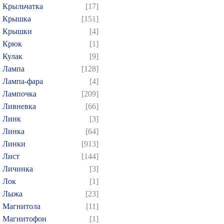
Крыльчатка
[17]
Крышка
[151]
Крышки
[4]
Крюк
[1]
Кулак
[9]
Лампа
[128]
Лампа-фара
[4]
Лампочка
[209]
Ливневка
[66]
Линк
[3]
Линка
[64]
Линки
[913]
Лист
[144]
Личинка
[3]
Лок
[1]
Лыжа
[23]
Магнитола
[11]
Магнитофон
[1]