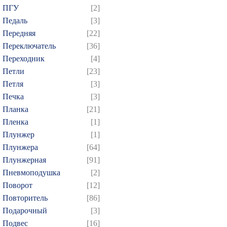
ПГУ
[2]
Педаль
[3]
Передняя
[22]
Переключатель
[36]
Переходник
[4]
Петли
[23]
Петля
[3]
Печка
[3]
Планка
[21]
Пленка
[1]
Плунжер
[1]
Плунжера
[64]
Плунжерная
[91]
Пневмоподушка
[2]
Поворот
[12]
Повторитель
[86]
Подарочный
[3]
Подвес
[16]