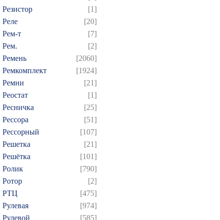
Резистор
[1]
Реле
[20]
Рем-т
[7]
Рем.
[2]
Ремень
[2060]
Ремкомплект
[1924]
Ремни
[21]
Реостат
[1]
Ресничка
[25]
Рессора
[51]
Рессорный
[107]
Решетка
[21]
Решётка
[101]
Ролик
[790]
Ротор
[2]
РТЦ
[475]
Рулевая
[974]
Рулевой
[585]