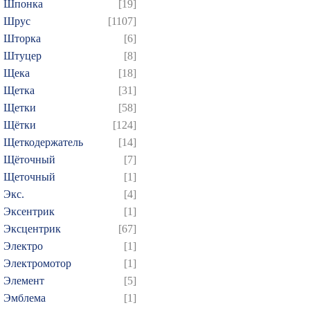
Шпонка
[19]
Шрус
[1107]
Шторка
[6]
Штуцер
[8]
Щека
[18]
Щетка
[31]
Щетки
[58]
Щётки
[124]
Щеткодержатель
[14]
Щёточный
[7]
Щеточный
[1]
Экс.
[4]
Эксентрик
[1]
Эксцентрик
[67]
Электро
[1]
Электромотор
[1]
Элемент
[5]
Эмблема
[1]