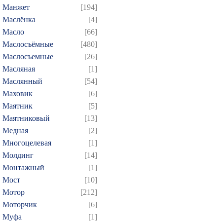
Манжет
[194]
Маслёнка
[4]
Масло
[66]
Маслосъёмные
[480]
Маслосъемные
[26]
Масляная
[1]
Маслянный
[54]
Маховик
[6]
Маятник
[5]
Маятниковый
[13]
Медная
[2]
Многоцелевая
[1]
Молдинг
[14]
Монтажный
[1]
Мост
[10]
Мотор
[212]
Моторчик
[6]
Муфа
[1]