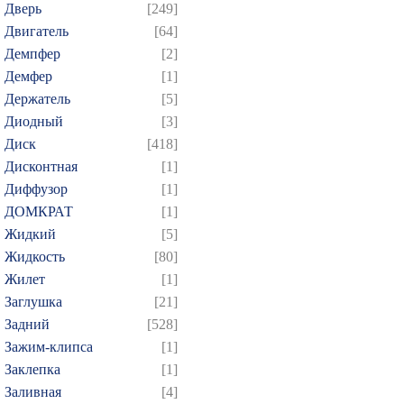
Дверь
[249]
Двигатель
[64]
Демпфер
[2]
Демфер
[1]
Держатель
[5]
Диодный
[3]
Диск
[418]
Дисконтная
[1]
Диффузор
[1]
ДОМКРАТ
[1]
Жидкий
[5]
Жидкость
[80]
Жилет
[1]
Заглушка
[21]
Задний
[528]
Зажим-клипса
[1]
Заклепка
[1]
Заливная
[4]