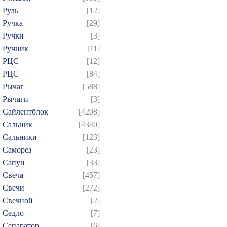
Руль
[12]
Ручка
[29]
Ручки
[3]
Ручник
[11]
РЦC
[12]
РЦС
[84]
Рычаг
[588]
Рычаги
[3]
Сайлентблок
[4208]
Сальник
[4340]
Сальники
[123]
Саморез
[23]
Сапун
[33]
Свеча
[457]
Свечи
[272]
Свечной
[2]
Седло
[7]
Сепаратор
[6]