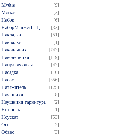
Муфта
[9]
Мягкая
[3]
Набор
[6]
НаборМанжетГТЦ
[33]
Накладка
[51]
Накладки
[1]
Наконечник
[743]
Наконечники
[119]
Направляющая
[43]
Насадка
[16]
Насос
[356]
Натяжитель
[125]
Наушники
[8]
Наушники-гарнитура
[2]
Ниппель
[1]
Ноускат
[53]
Оcь
[2]
Обвес
[3]