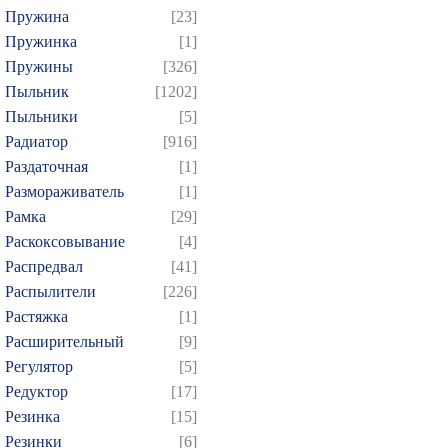
Пружина
[23]
Пружинка
[1]
Пружины
[326]
Пыльник
[1202]
Пыльники
[5]
Радиатор
[916]
Раздаточная
[1]
Размораживатель
[1]
Рамка
[29]
Раскоксовывание
[4]
Распредвал
[41]
Распылители
[226]
Растяжка
[1]
Расширительный
[9]
Регулятор
[5]
Редуктор
[17]
Резинка
[15]
Резинки
[6]