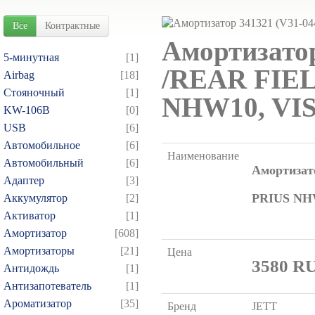
Все
Контрактные
Амортизатор
5-минутная
[1]
/REAR FIE
Airbag
[18]
Cтояночный
[1]
NHW10, VIS
KW-106B
[0]
USB
[6]
Автомобильное
[6]
Наименование
Автомобильный
[6]
Амортизат
Адаптер
[3]
PRIUS NHW
Аккумулятор
[2]
Активатор
[1]
Амортизатор
[608]
Амортизаторы
[21]
Цена
3580
R
Антидождь
[1]
Антизапотеватель
[1]
Ароматизатор
[35]
Бренд
JETT