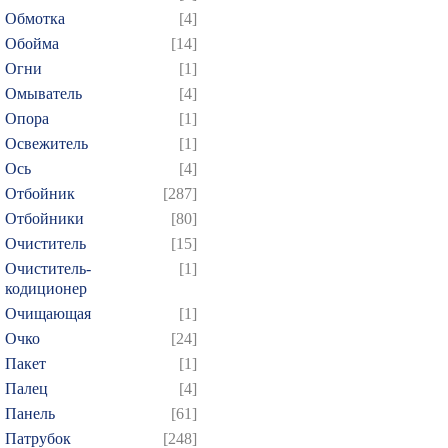
Обмотка
[4]
Обойма
[14]
Огни
[1]
Омыватель
[4]
Опора
[1]
Освежитель
[1]
Ось
[4]
Отбойник
[287]
Отбойники
[80]
Очиститель
[15]
Очиститель-
[1]
кодиционер
Очищающая
[1]
Очко
[24]
Пакет
[1]
Палец
[4]
Панель
[61]
Патрубок
[248]