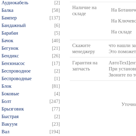
Аудиокабель
[2]
Наличие на
На Ботанич
Балка
[58]
складе
Бампер
[137]
На Ключев
Бандажный
[6]
На складе
Барабан
[5]
Бачок
[40]
Скажите
что нашли за
Бегунок
[21]
менеджеру
Это поможет 
Бендикс
[26]
Гарантия на
АвтоТехЦент
Бензонасос
[17]
запчасть
При установк
Беспроводное
[2]
Звоните по 
Беспроводные
[1]
Блок
[81]
Боковые
[4]
Болт
[247]
Уточни
Брызговик
[77]
Быстрая
[2]
Вакуум
[23]
Вал
[194]