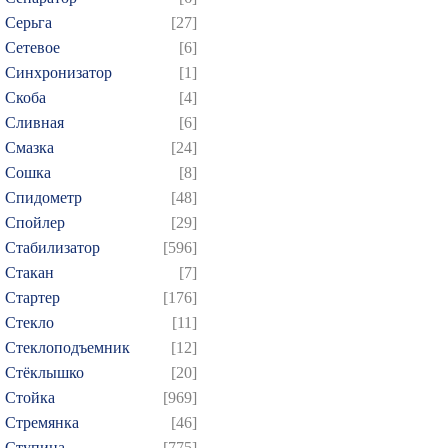
Серьга
[27]
Сетевое
[6]
Синхронизатор
[1]
Скоба
[4]
Сливная
[6]
Смазка
[24]
Сошка
[8]
Спидометр
[48]
Спойлер
[29]
Стабилизатор
[596]
Стакан
[7]
Стартер
[176]
Стекло
[11]
Стеклоподъемник
[12]
Стёклышко
[20]
Стойка
[969]
Стремянка
[46]
Ступица
[775]