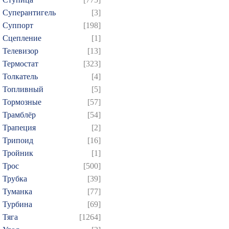
Суперантигель
[3]
Суппорт
[198]
Сцепление
[1]
Телевизор
[13]
Термостат
[323]
Толкатель
[4]
Топливный
[5]
Тормозные
[57]
Трамблёр
[54]
Трапеция
[2]
Трипоид
[16]
Тройник
[1]
Трос
[500]
Трубка
[39]
Туманка
[77]
Турбина
[69]
Тяга
[1264]