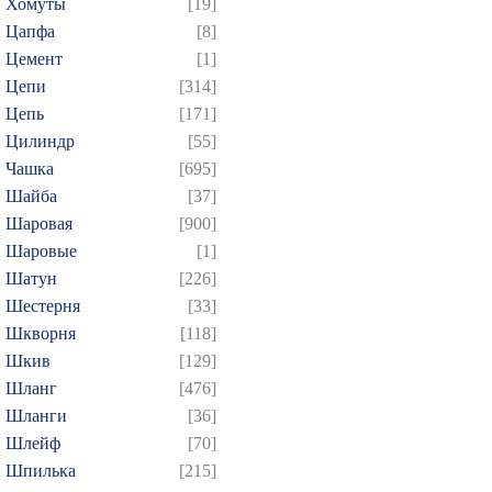
Хомуты
[19]
Цапфа
[8]
Цемент
[1]
Цепи
[314]
Цепь
[171]
Цилиндр
[55]
Чашка
[695]
Шайба
[37]
Шаровая
[900]
Шаровые
[1]
Шатун
[226]
Шестерня
[33]
Шкворня
[118]
Шкив
[129]
Шланг
[476]
Шланги
[36]
Шлейф
[70]
Шпилька
[215]