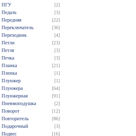
ПГУ
[2]
Педаль
[3]
Передняя
[22]
Переключатель
[36]
Переходник
[4]
Петли
[23]
Петля
[3]
Печка
[3]
Планка
[21]
Пленка
[1]
Плунжер
[1]
Плунжера
[64]
Плунжерная
[91]
Пневмоподушка
[2]
Поворот
[12]
Повторитель
[86]
Подарочный
[3]
Подвес
[16]