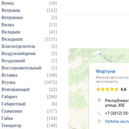
Венец
[16]
Ветровик
[132]
Ветровики
[2]
Вилка
[15]
Вкладыш
[41]
Вкладыши
[1131]
Влагоотделитель
[2]
Воздухозаборник
[2]
Воздушный
[1]
Восстановительный
[1]
Вставка
[168]
Втулка
[1875]
Втягивающий
[22]
Габарит
[286]
Габаритный
[6]
Газматики
[117]
Гайка
[104]
Генератор
[148]