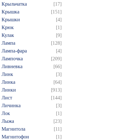
Крыльчатка
[17]
Крышка
[151]
Крышки
[4]
Крюк
[1]
Кулак
[9]
Лампа
[128]
Лампа-фара
[4]
Лампочка
[209]
Ливневка
[66]
Линк
[3]
Линка
[64]
Линки
[913]
Лист
[144]
Личинка
[3]
Лок
[1]
Лыжа
[23]
Магнитола
[11]
Магнитофон
[1]