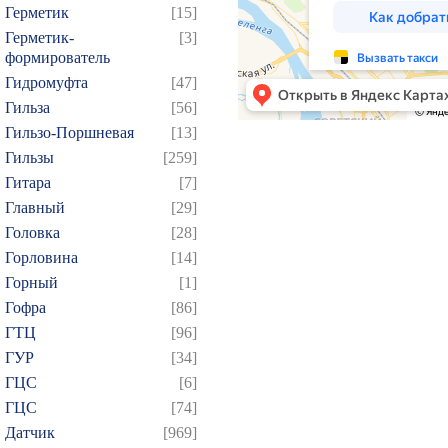
Герметик
[15]
Герметик-
[3]
формирователь
Гидромуфта
[47]
Гильза
[56]
Гильзо-Поршневая
[13]
Гильзы
[259]
Гитара
[7]
Главный
[29]
Головка
[28]
Горловина
[14]
Горный
[1]
Гофра
[86]
ГТЦ
[96]
ГУР
[34]
ГЦC
[6]
ГЦС
[74]
Датчик
[969]