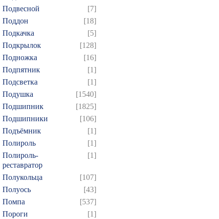
Подвесной
[7]
Поддон
[18]
Подкачка
[5]
Подкрылок
[128]
Подножка
[16]
Подпятник
[1]
Подсветка
[1]
Подушка
[1540]
Подшипник
[1825]
Подшипники
[106]
Подъёмник
[1]
Полироль
[1]
Полироль-
[1]
реставратор
Полукольца
[107]
Полуось
[43]
Помпа
[537]
Пороги
[1]