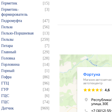
Герметик
[15]
Герметик-
[3]
формирователь
Гидромуфта
[47]
Гильза
[56]
Гильзо-Поршневая
[13]
Гильзы
[259]
Гитара
[7]
Главный
[29]
Головка
[28]
Горловина
[14]
Горный
[1]
Гофра
[86]
ГТЦ
[96]
ГУР
[34]
ГЦC
[6]
ГЦС
[74]
Датчик
[969]