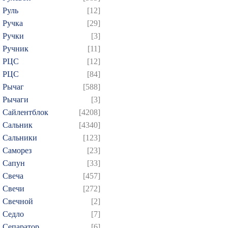
Руль
[12]
Ручка
[29]
Ручки
[3]
Ручник
[11]
РЦC
[12]
РЦС
[84]
Рычаг
[588]
Рычаги
[3]
Сайлентблок
[4208]
Сальник
[4340]
Сальники
[123]
Саморез
[23]
Сапун
[33]
Свеча
[457]
Свечи
[272]
Свечной
[2]
Седло
[7]
Сепаратор
[6]