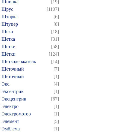
Шпонка
[19]
Шрус
[1107]
Шторка
[6]
Штуцер
[8]
Щека
[18]
Щетка
[31]
Щетки
[58]
Щётки
[124]
Щеткодержатель
[14]
Щёточный
[7]
Щеточный
[1]
Экс.
[4]
Эксентрик
[1]
Эксцентрик
[67]
Электро
[1]
Электромотор
[1]
Элемент
[5]
Эмблема
[1]