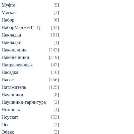
Муфта
[9]
Мягкая
[3]
Набор
[6]
НаборМанжетГТЦ
[33]
Накладка
[51]
Накладки
[1]
Наконечник
[743]
Наконечники
[119]
Направляющая
[43]
Насадка
[16]
Насос
[356]
Натяжитель
[125]
Наушники
[8]
Наушники-гарнитура
[2]
Ниппель
[1]
Ноускат
[53]
Оcь
[2]
Обвес
[3]