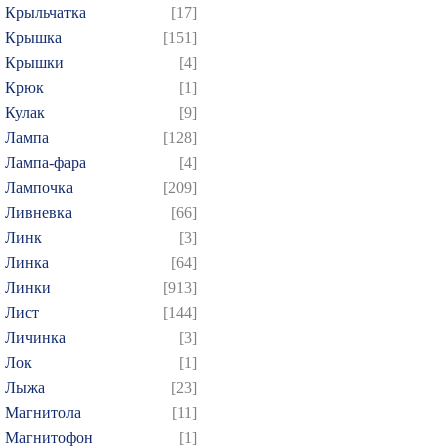
Крыльчатка
[17]
Крышка
[151]
Крышки
[4]
Крюк
[1]
Кулак
[9]
Лампа
[128]
Лампа-фара
[4]
Лампочка
[209]
Ливневка
[66]
Линк
[3]
Линка
[64]
Линки
[913]
Лист
[144]
Личинка
[3]
Лок
[1]
Лыжа
[23]
Магнитола
[11]
Магнитофон
[1]