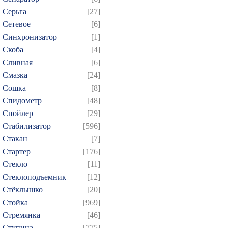
Серьга
[27]
Сетевое
[6]
Синхронизатор
[1]
Скоба
[4]
Сливная
[6]
Смазка
[24]
Сошка
[8]
Спидометр
[48]
Спойлер
[29]
Стабилизатор
[596]
Стакан
[7]
Стартер
[176]
Стекло
[11]
Стеклоподъемник
[12]
Стёклышко
[20]
Стойка
[969]
Стремянка
[46]
Ступица
[775]