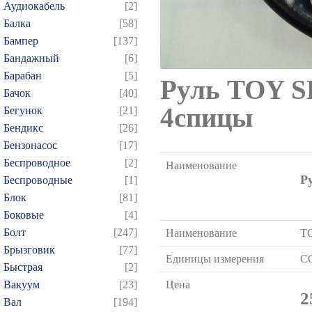
Аудиокабель
[2]
Балка
[58]
Бампер
[137]
Бандажный
[6]
Барабан
[5]
Руль TOY SP
Бачок
[40]
4спицы
Бегунок
[21]
Бендикс
[26]
Бензонасос
[17]
Беспроводное
[2]
Наименование
Р
Беспроводные
[1]
Блок
[81]
Боковые
[4]
Болт
[247]
Наименование
T
Брызговик
[77]
Единицы измерения
C
Быстрая
[2]
Вакуум
[23]
Цена
2
Вал
[194]