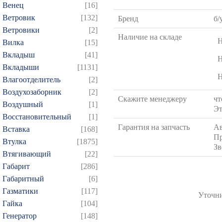
Венец
[16]
Ветровик
[132]
Бренд
б/
Ветровики
[2]
Наличие на складе
Н
Вилка
[15]
Вкладыш
[41]
Н
Вкладыши
[1131]
Н
Влагоотделитель
[2]
Воздухозаборник
[2]
Скажите менеджеру
чт
Воздушный
[1]
Эт
Восстановительный
[1]
Гарантия на запчасть
Ав
Вставка
[168]
Пр
Втулка
[1875]
Зв
Втягивающий
[22]
Габарит
[286]
Габаритный
[6]
Газматики
[117]
Уточни
Гайка
[104]
Генератор
[148]