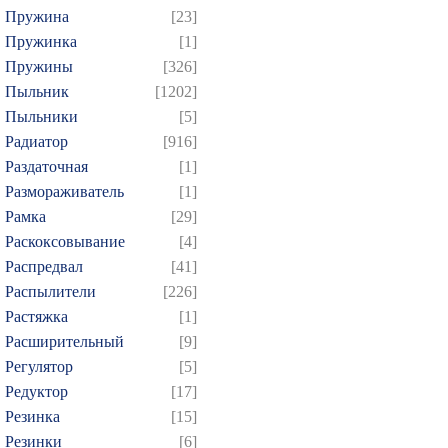
Пружина
[23]
Пружинка
[1]
Пружины
[326]
Пыльник
[1202]
Пыльники
[5]
Радиатор
[916]
Раздаточная
[1]
Размораживатель
[1]
Рамка
[29]
Раскоксовывание
[4]
Распредвал
[41]
Распылители
[226]
Растяжка
[1]
Расширительный
[9]
Регулятор
[5]
Редуктор
[17]
Резинка
[15]
Резинки
[6]