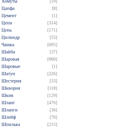
Хомуты
[19]
Цапфа
[8]
Цемент
[1]
Цепи
[314]
Цепь
[171]
Цилиндр
[55]
Чашка
[695]
Шайба
[37]
Шаровая
[900]
Шаровые
[1]
Шатун
[226]
Шестерня
[33]
Шкворня
[118]
Шкив
[129]
Шланг
[476]
Шланги
[36]
Шлейф
[70]
Шпилька
[215]