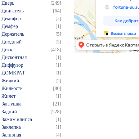
Дверь
[249]
Двигатель
[64]
Демпфер
[2]
Демфер
[1]
Держатель
[5]
Диодный
[3]
Диск
[418]
Дисконтная
[1]
Диффузор
[1]
ДОМКРАТ
[1]
Жидкий
[5]
Жидкость
[80]
Жилет
[1]
Заглушка
[21]
Задний
[528]
Зажим-клипса
[1]
Заклепка
[1]
Заливная
[4]