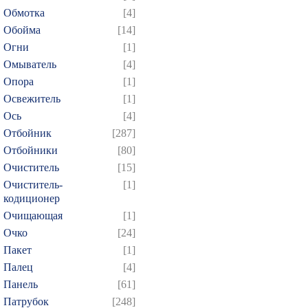
Обмотка
[4]
Обойма
[14]
Огни
[1]
Омыватель
[4]
Опора
[1]
Освежитель
[1]
Ось
[4]
Отбойник
[287]
Отбойники
[80]
Очиститель
[15]
Очиститель-
[1]
кодиционер
Очищающая
[1]
Очко
[24]
Пакет
[1]
Палец
[4]
Панель
[61]
Патрубок
[248]