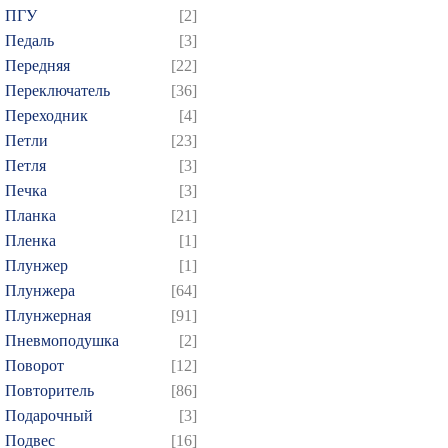
ПГУ
[2]
Педаль
[3]
Передняя
[22]
Переключатель
[36]
Переходник
[4]
Петли
[23]
Петля
[3]
Печка
[3]
Планка
[21]
Пленка
[1]
Плунжер
[1]
Плунжера
[64]
Плунжерная
[91]
Пневмоподушка
[2]
Поворот
[12]
Повторитель
[86]
Подарочный
[3]
Подвес
[16]