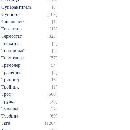
Суперантигель
[3]
Суппорт
[198]
Сцепление
[1]
Телевизор
[13]
Термостат
[323]
Толкатель
[4]
Топливный
[5]
Тормозные
[57]
Трамблёр
[54]
Трапеция
[2]
Трипоид
[16]
Тройник
[1]
Трос
[500]
Трубка
[39]
Туманка
[77]
Турбина
[69]
Тяга
[1264]