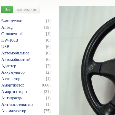
Все
Контрактные
5-минутная
[1]
Airbag
[18]
Cтояночный
[1]
KW-106B
[0]
USB
[6]
Автомобильное
[6]
Автомобильный
[6]
Адаптер
[3]
Аккумулятор
[2]
Активатор
[1]
Амортизатор
[608]
Амортизаторы
[21]
Антидождь
[1]
Антизапотеватель
[1]
Ароматизатор
[35]