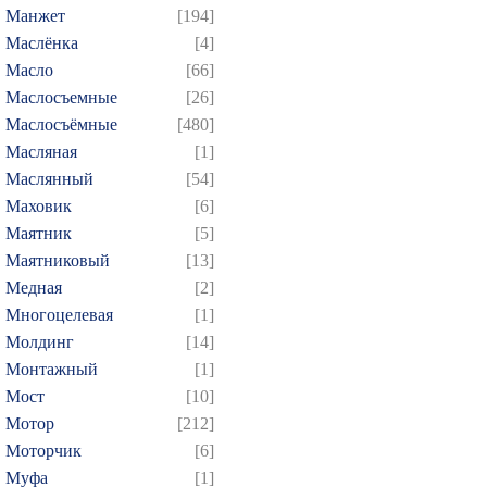
Манжет
[194]
Маслёнка
[4]
Масло
[66]
Маслосъемные
[26]
Маслосъёмные
[480]
Масляная
[1]
Маслянный
[54]
Маховик
[6]
Маятник
[5]
Маятниковый
[13]
Медная
[2]
Многоцелевая
[1]
Молдинг
[14]
Монтажный
[1]
Мост
[10]
Мотор
[212]
Моторчик
[6]
Муфа
[1]