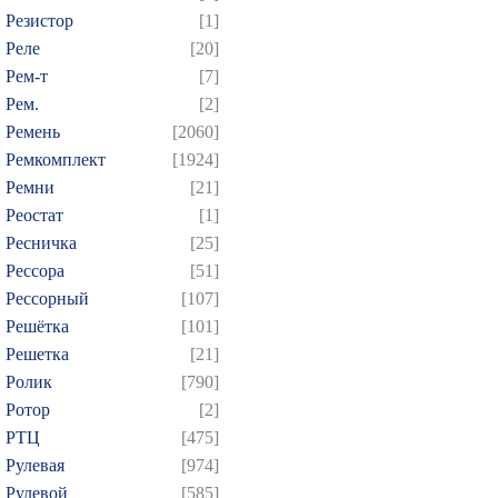
Резистор
[1]
Реле
[20]
Рем-т
[7]
Рем.
[2]
Ремень
[2060]
Ремкомплект
[1924]
Ремни
[21]
Реостат
[1]
Ресничка
[25]
Рессора
[51]
Рессорный
[107]
Решётка
[101]
Решетка
[21]
Ролик
[790]
Ротор
[2]
РТЦ
[475]
Рулевая
[974]
Рулевой
[585]