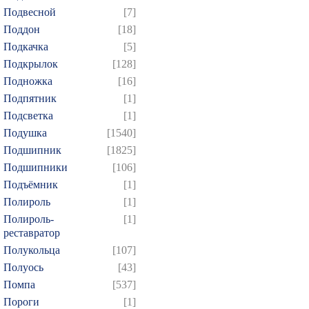
Подвесной
[7]
Поддон
[18]
Подкачка
[5]
Подкрылок
[128]
Подножка
[16]
Подпятник
[1]
Подсветка
[1]
Подушка
[1540]
Подшипник
[1825]
Подшипники
[106]
Подъёмник
[1]
Полироль
[1]
Полироль-
[1]
реставратор
Полукольца
[107]
Полуось
[43]
Помпа
[537]
Пороги
[1]