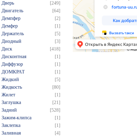
Дверь
[249]
Двигатель
[64]
Демпфер
[2]
Демфер
[1]
Держатель
[5]
Диодный
[3]
Диск
[418]
Дисконтная
[1]
Диффузор
[1]
ДОМКРАТ
[1]
Жидкий
[5]
Жидкость
[80]
Жилет
[1]
Заглушка
[21]
Задний
[528]
Зажим-клипса
[1]
Заклепка
[1]
Заливная
[4]