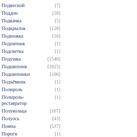
Подвесной
[7]
Поддон
[18]
Подкачка
[5]
Подкрылок
[128]
Подножка
[16]
Подпятник
[1]
Подсветка
[1]
Подушка
[1540]
Подшипник
[1825]
Подшипники
[106]
Подъёмник
[1]
Полироль
[1]
Полироль-
[1]
реставратор
Полукольца
[107]
Полуось
[43]
Помпа
[537]
Пороги
[1]