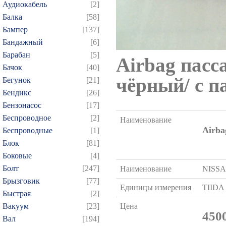
Аудиокабель
[2]
Балка
[58]
Бампер
[137]
Бандажный
[6]
Барабан
[5]
Airbag пасс
Бачок
[40]
чёрный/ с п
Бегунок
[21]
Бендикс
[26]
Бензонасос
[17]
Беспроводное
[2]
Наименование
Airba
Беспроводные
[1]
Блок
[81]
Боковые
[4]
Болт
[247]
Наименование
NISS
Брызговик
[77]
Единицы измерения
TIIDA
Быстрая
[2]
Вакуум
[23]
Цена
450
Вал
[194]