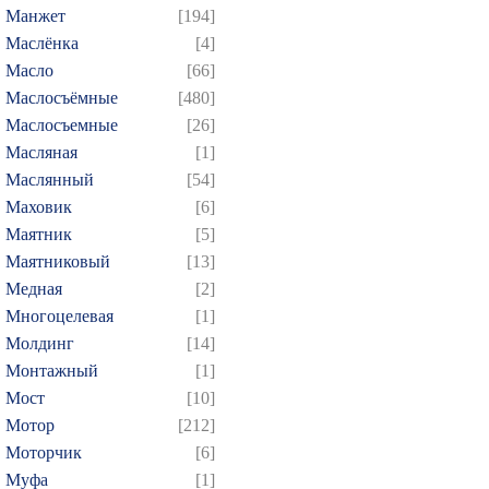
Манжет
[194]
Маслёнка
[4]
Масло
[66]
Маслосъёмные
[480]
Маслосъемные
[26]
Масляная
[1]
Маслянный
[54]
Маховик
[6]
Маятник
[5]
Маятниковый
[13]
Медная
[2]
Многоцелевая
[1]
Молдинг
[14]
Монтажный
[1]
Мост
[10]
Мотор
[212]
Моторчик
[6]
Муфа
[1]