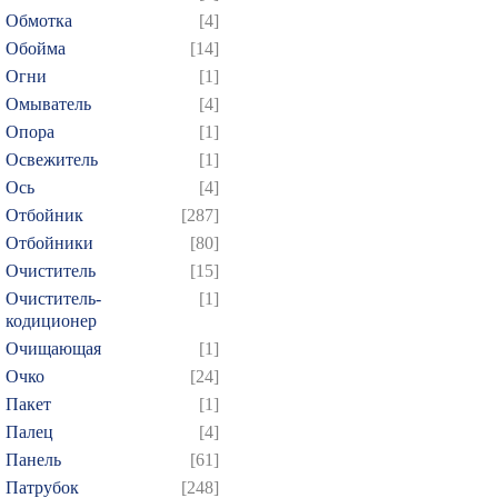
Обмотка
[4]
Обойма
[14]
Огни
[1]
Омыватель
[4]
Опора
[1]
Освежитель
[1]
Ось
[4]
Отбойник
[287]
Отбойники
[80]
Очиститель
[15]
Очиститель-
[1]
кодиционер
Очищающая
[1]
Очко
[24]
Пакет
[1]
Палец
[4]
Панель
[61]
Патрубок
[248]