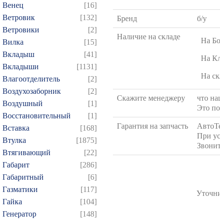
Венец
[16]
Ветровик
[132]
Бренд
б/у
Ветровики
[2]
Наличие на складе
На Б
Вилка
[15]
Вкладыш
[41]
На К
Вкладыши
[1131]
На ск
Влагоотделитель
[2]
Воздухозаборник
[2]
Скажите менеджеру
что на
Воздушный
[1]
Это по
Восстановительный
[1]
Гарантия на запчасть
АвтоТ
Вставка
[168]
При ус
Втулка
[1875]
Звонит
Втягивающий
[22]
Габарит
[286]
Габаритный
[6]
Газматики
[117]
Уточни
Гайка
[104]
Генератор
[148]