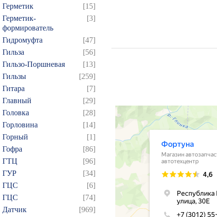
Герметик
[15]
Герметик-
[3]
формирователь
Гидромуфта
[47]
Гильза
[56]
Гильзо-Поршневая
[13]
Гильзы
[259]
Гитара
[7]
Главный
[29]
Головка
[28]
Горловина
[14]
Горный
[1]
Гофра
[86]
ГТЦ
[96]
ГУР
[34]
ГЦC
[6]
ГЦС
[74]
Датчик
[969]