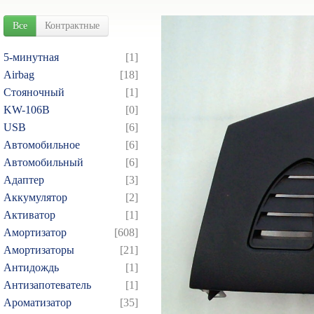
Все
Контрактные
5-минутная
[1]
Airbag
[18]
Cтояночный
[1]
KW-106B
[0]
USB
[6]
Автомобильное
[6]
Автомобильный
[6]
Адаптер
[3]
Аккумулятор
[2]
Активатор
[1]
Амортизатор
[608]
Амортизаторы
[21]
Антидождь
[1]
Антизапотеватель
[1]
Ароматизатор
[35]