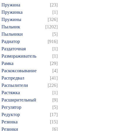
Пружина
[23]
Пружинка
[1]
Пружины
[326]
Пыльник
[1202]
Пыльники
[5]
Радиатор
[916]
Раздаточная
[1]
Размораживатель
[1]
Рамка
[29]
Раскоксовывание
[4]
Распредвал
[41]
Распылители
[226]
Растяжка
[1]
Расширительный
[9]
Регулятор
[5]
Редуктор
[17]
Резинка
[15]
Резинки
[6]