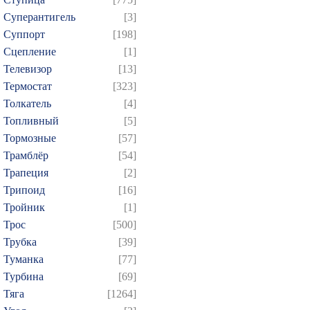
Суперантигель
[3]
Суппорт
[198]
Сцепление
[1]
Телевизор
[13]
Термостат
[323]
Толкатель
[4]
Топливный
[5]
Тормозные
[57]
Трамблёр
[54]
Трапеция
[2]
Трипоид
[16]
Тройник
[1]
Трос
[500]
Трубка
[39]
Туманка
[77]
Турбина
[69]
Тяга
[1264]