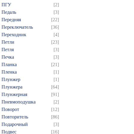
ПГУ
[2]
Педаль
[3]
Передняя
[22]
Переключатель
[36]
Переходник
[4]
Петли
[23]
Петля
[3]
Печка
[3]
Планка
[21]
Пленка
[1]
Плунжер
[1]
Плунжера
[64]
Плунжерная
[91]
Пневмоподушка
[2]
Поворот
[12]
Повторитель
[86]
Подарочный
[3]
Подвес
[16]