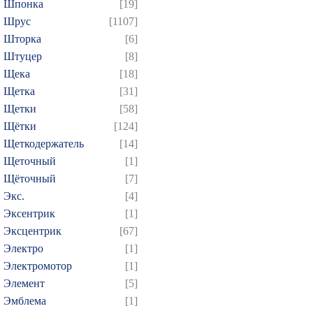
Шпонка
[19]
Шрус
[1107]
Шторка
[6]
Штуцер
[8]
Щека
[18]
Щетка
[31]
Щетки
[58]
Щётки
[124]
Щеткодержатель
[14]
Щеточный
[1]
Щёточный
[7]
Экс.
[4]
Эксентрик
[1]
Эксцентрик
[67]
Электро
[1]
Электромотор
[1]
Элемент
[5]
Эмблема
[1]