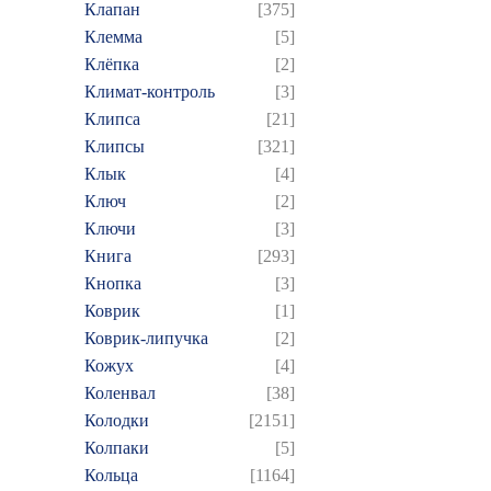
Клапан
[375]
Клемма
[5]
Клёпка
[2]
Климат-контроль
[3]
Клипса
[21]
Клипсы
[321]
Клык
[4]
Ключ
[2]
Ключи
[3]
Книга
[293]
Кнопка
[3]
Коврик
[1]
Коврик-липучка
[2]
Кожух
[4]
Коленвал
[38]
Колодки
[2151]
Колпаки
[5]
Кольца
[1164]