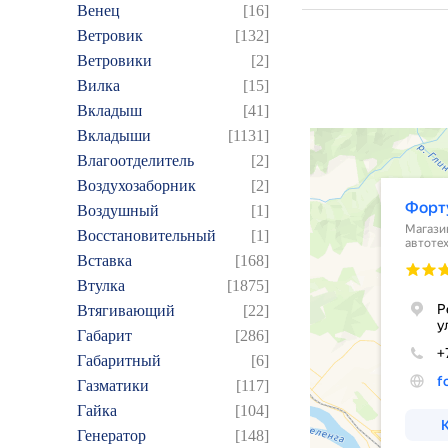
Венец
[16]
Ветровик
[132]
Ветровики
[2]
Вилка
[15]
Вкладыш
[41]
Вкладыши
[1131]
Влагоотделитель
[2]
Воздухозаборник
[2]
Воздушный
[1]
Восстановительный
[1]
Вставка
[168]
Втулка
[1875]
Втягивающий
[22]
Габарит
[286]
Габаритный
[6]
Газматики
[117]
Гайка
[104]
Генератор
[148]