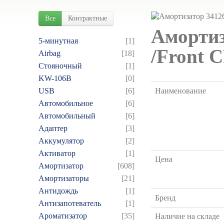
Все
Контрактные
Амортиз
5-минутная
[1]
/Front C
Airbag
[18]
Cтояночный
[1]
KW-106B
[0]
USB
[6]
Наименование
Автомобильное
[6]
Автомобильный
[6]
Адаптер
[3]
Аккумулятор
[2]
Активатор
[1]
Цена
Амортизатор
[608]
Амортизаторы
[21]
Антидождь
[1]
Бренд
Антизапотеватель
[1]
Ароматизатор
[35]
Наличие на складе