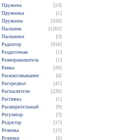
Пружина
[23]
Пружинка
[1]
Пружины
[326]
Пыльник
[1202]
Пыльники
[5]
Радиатор
[916]
Раздаточная
[1]
Размораживатель
[1]
Рамка
[29]
Раскоксовывание
[4]
Распредвал
[41]
Распылители
[226]
Растяжка
[1]
Расширительный
[9]
Регулятор
[5]
Редуктор
[17]
Резинка
[15]
Резинки
[6]