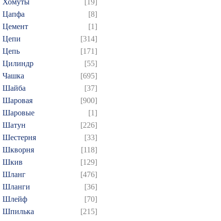
Хомуты
[19]
Цапфа
[8]
Цемент
[1]
Цепи
[314]
Цепь
[171]
Цилиндр
[55]
Чашка
[695]
Шайба
[37]
Шаровая
[900]
Шаровые
[1]
Шатун
[226]
Шестерня
[33]
Шкворня
[118]
Шкив
[129]
Шланг
[476]
Шланги
[36]
Шлейф
[70]
Шпилька
[215]