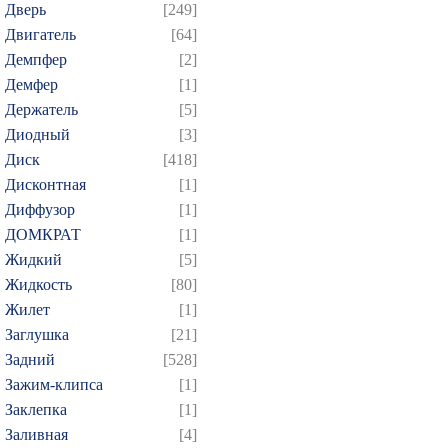
Дверь
[249]
Двигатель
[64]
Демпфер
[2]
Демфер
[1]
Держатель
[5]
Диодный
[3]
Диск
[418]
Дисконтная
[1]
Диффузор
[1]
ДОМКРАТ
[1]
Жидкий
[5]
Жидкость
[80]
Жилет
[1]
Заглушка
[21]
Задний
[528]
Зажим-клипса
[1]
Заклепка
[1]
Заливная
[4]