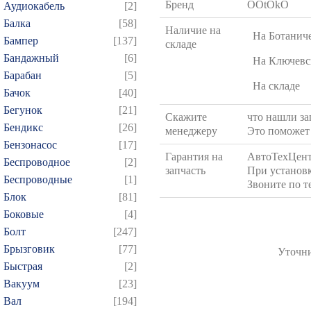
Бренд
OOtOkO
Аудиокабель
[2]
Балка
[58]
Наличие на
На Ботанич
Бампер
[137]
складе
Бандажный
[6]
На Ключевс
Барабан
[5]
На складе
Бачок
[40]
Бегунок
[21]
Скажите
что нашли за
Бендикс
[26]
менеджеру
Это поможет 
Бензонасос
[17]
Гарантия на
АвтоТехЦент
Беспроводное
[2]
запчасть
При установк
Беспроводные
[1]
Звоните по т
Блок
[81]
Боковые
[4]
Болт
[247]
Брызговик
[77]
Уточни
Быстрая
[2]
Вакуум
[23]
Вал
[194]