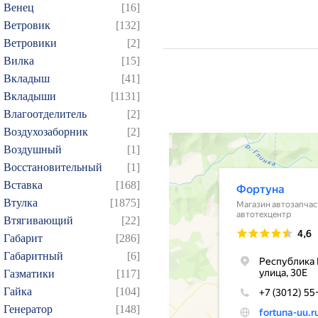
Венец
[16]
Ветровик
[132]
Ветровики
[2]
Вилка
[15]
Вкладыш
[41]
Вкладыши
[1131]
Влагоотделитель
[2]
Воздухозаборник
[2]
Воздушный
[1]
Восстановительный
[1]
Вставка
[168]
Втулка
[1875]
Втягивающий
[22]
Габарит
[286]
Габаритный
[6]
Газматики
[117]
Гайка
[104]
Генератор
[148]