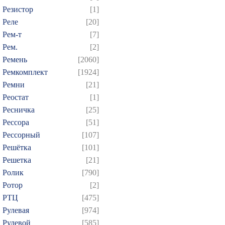
Резистор
[1]
Реле
[20]
Рем-т
[7]
Рем.
[2]
Ремень
[2060]
Ремкомплект
[1924]
Ремни
[21]
Реостат
[1]
Ресничка
[25]
Рессора
[51]
Рессорный
[107]
Решётка
[101]
Решетка
[21]
Ролик
[790]
Ротор
[2]
РТЦ
[475]
Рулевая
[974]
Рулевой
[585]