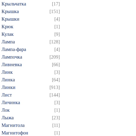
Крыльчатка
[17]
Крышка
[151]
Крышки
[4]
Крюк
[1]
Кулак
[9]
Лампа
[128]
Лампа-фара
[4]
Лампочка
[209]
Ливневка
[66]
Линк
[3]
Линка
[64]
Линки
[913]
Лист
[144]
Личинка
[3]
Лок
[1]
Лыжа
[23]
Магнитола
[11]
Магнитофон
[1]