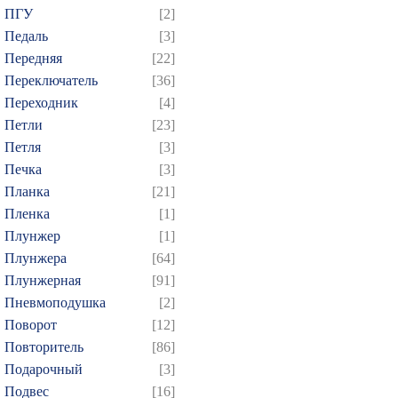
ПГУ
[2]
Педаль
[3]
Передняя
[22]
Переключатель
[36]
Переходник
[4]
Петли
[23]
Петля
[3]
Печка
[3]
Планка
[21]
Пленка
[1]
Плунжер
[1]
Плунжера
[64]
Плунжерная
[91]
Пневмоподушка
[2]
Поворот
[12]
Повторитель
[86]
Подарочный
[3]
Подвес
[16]