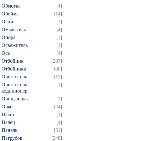
Обмотка
[4]
Обойма
[14]
Огни
[1]
Омыватель
[4]
Опора
[1]
Освежитель
[1]
Ось
[4]
Отбойник
[287]
Отбойники
[80]
Очиститель
[15]
Очиститель-
[1]
кодиционер
Очищающая
[1]
Очко
[24]
Пакет
[1]
Палец
[4]
Панель
[61]
Патрубок
[248]