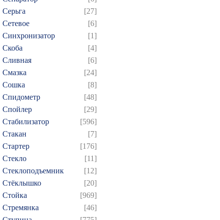
Серьга
[27]
Сетевое
[6]
Синхронизатор
[1]
Скоба
[4]
Сливная
[6]
Смазка
[24]
Сошка
[8]
Спидометр
[48]
Спойлер
[29]
Стабилизатор
[596]
Стакан
[7]
Стартер
[176]
Стекло
[11]
Стеклоподъемник
[12]
Стёклышко
[20]
Стойка
[969]
Стремянка
[46]
Ступица
[775]