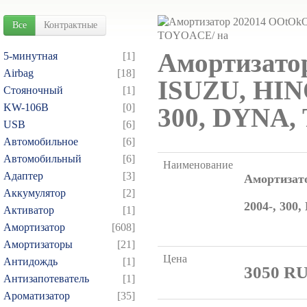
Все
Контрактные
Амортизато
5-минутная
[1]
Airbag
[18]
ISUZU, HIN
Cтояночный
[1]
KW-106B
[0]
300, DYNA
USB
[6]
Автомобильное
[6]
Автомобильный
[6]
Наименование
Адаптер
[3]
Амортизат
Аккумулятор
[2]
2004-, 30
Активатор
[1]
Амортизатор
[608]
Амортизаторы
[21]
Цена
Антидождь
[1]
3050
R
Антизапотеватель
[1]
Ароматизатор
[35]