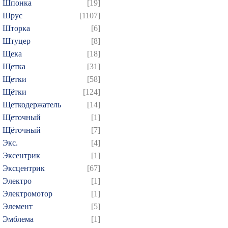
Шпонка
[19]
Шрус
[1107]
Шторка
[6]
Штуцер
[8]
Щека
[18]
Щетка
[31]
Щетки
[58]
Щётки
[124]
Щеткодержатель
[14]
Щеточный
[1]
Щёточный
[7]
Экс.
[4]
Эксентрик
[1]
Эксцентрик
[67]
Электро
[1]
Электромотор
[1]
Элемент
[5]
Эмблема
[1]