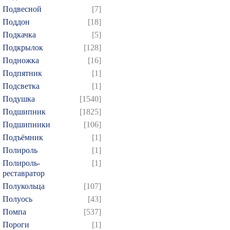
Подвесной
[7]
Поддон
[18]
Подкачка
[5]
Подкрылок
[128]
Подножка
[16]
Подпятник
[1]
Подсветка
[1]
Подушка
[1540]
Подшипник
[1825]
Подшипники
[106]
Подъёмник
[1]
Полироль
[1]
Полироль-
[1]
реставратор
Полукольца
[107]
Полуось
[43]
Помпа
[537]
Пороги
[1]