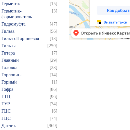
Герметик
[15]
Герметик-
[3]
формирователь
Гидромуфта
[47]
Гильза
[56]
Гильзо-Поршневая
[13]
Гильзы
[259]
Гитара
[7]
Главный
[29]
Головка
[28]
Горловина
[14]
Горный
[1]
Гофра
[86]
ГТЦ
[96]
ГУР
[34]
ГЦC
[6]
ГЦС
[74]
Датчик
[969]