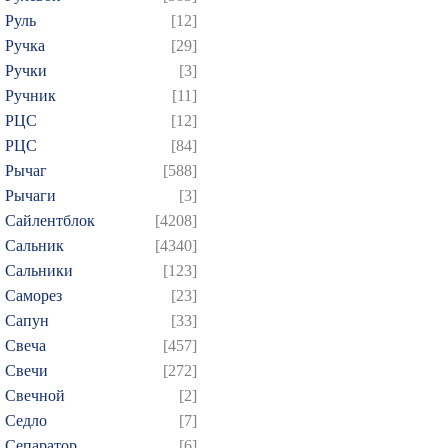
Руль
[12]
Ручка
[29]
Ручки
[3]
Ручник
[11]
РЦC
[12]
РЦС
[84]
Рычаг
[588]
Рычаги
[3]
Сайлентблок
[4208]
Сальник
[4340]
Сальники
[123]
Саморез
[23]
Сапун
[33]
Свеча
[457]
Свечи
[272]
Свечной
[2]
Седло
[7]
Сепаратор
[6]