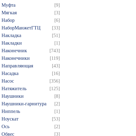
Муфта
[9]
Мягкая
[3]
Набор
[6]
НаборМанжетГТЦ
[33]
Накладка
[51]
Накладки
[1]
Наконечник
[743]
Наконечники
[119]
Направляющая
[43]
Насадка
[16]
Насос
[356]
Натяжитель
[125]
Наушники
[8]
Наушники-гарнитура
[2]
Ниппель
[1]
Ноускат
[53]
Оcь
[2]
Обвес
[3]