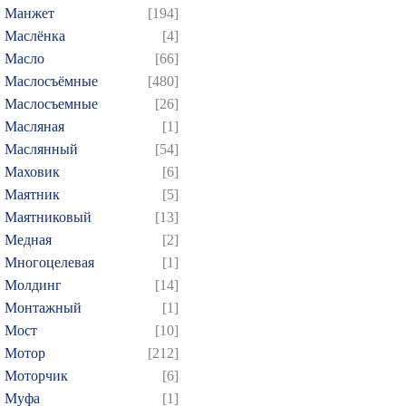
Манжет
[194]
Маслёнка
[4]
Масло
[66]
Маслосъёмные
[480]
Маслосъемные
[26]
Масляная
[1]
Маслянный
[54]
Маховик
[6]
Маятник
[5]
Маятниковый
[13]
Медная
[2]
Многоцелевая
[1]
Молдинг
[14]
Монтажный
[1]
Мост
[10]
Мотор
[212]
Моторчик
[6]
Муфа
[1]