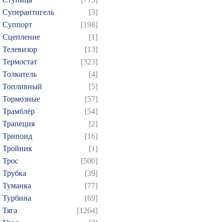
Суперантигель
[3]
Суппорт
[198]
Сцепление
[1]
Телевизор
[13]
Термостат
[323]
Толкатель
[4]
Топливный
[5]
Тормозные
[57]
Трамблёр
[54]
Трапеция
[2]
Трипоид
[16]
Тройник
[1]
Трос
[500]
Трубка
[39]
Туманка
[77]
Турбина
[69]
Тяга
[1264]