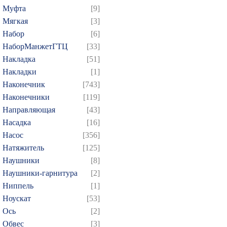
Муфта
[9]
Мягкая
[3]
Набор
[6]
НаборМанжетГТЦ
[33]
Накладка
[51]
Накладки
[1]
Наконечник
[743]
Наконечники
[119]
Направляющая
[43]
Насадка
[16]
Насос
[356]
Натяжитель
[125]
Наушники
[8]
Наушники-гарнитура
[2]
Ниппель
[1]
Ноускат
[53]
Оcь
[2]
Обвес
[3]