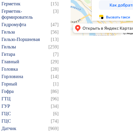
Герметик
[15]
Герметик-
[3]
формирователь
Гидромуфта
[47]
Гильза
[56]
Гильзо-Поршневая
[13]
Гильзы
[259]
Гитара
[7]
Главный
[29]
Головка
[28]
Горловина
[14]
Горный
[1]
Гофра
[86]
ГТЦ
[96]
ГУР
[34]
ГЦC
[6]
ГЦС
[74]
Датчик
[969]