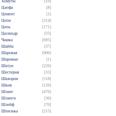
Хомуты
[19]
Цапфа
[8]
Цемент
[1]
Цепи
[314]
Цепь
[171]
Цилиндр
[55]
Чашка
[695]
Шайба
[37]
Шаровая
[900]
Шаровые
[1]
Шатун
[226]
Шестерня
[33]
Шкворня
[118]
Шкив
[129]
Шланг
[476]
Шланги
[36]
Шлейф
[70]
Шпилька
[215]