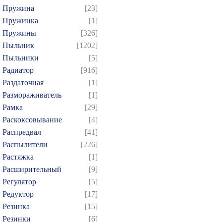
Пружина
[23]
Пружинка
[1]
Пружины
[326]
Пыльник
[1202]
Пыльники
[5]
Радиатор
[916]
Раздаточная
[1]
Размораживатель
[1]
Рамка
[29]
Раскоксовывание
[4]
Распредвал
[41]
Распылители
[226]
Растяжка
[1]
Расширительный
[9]
Регулятор
[5]
Редуктор
[17]
Резинка
[15]
Резинки
[6]