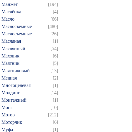
Манжет
[194]
Маслёнка
[4]
Масло
[66]
Маслосъёмные
[480]
Маслосъемные
[26]
Масляная
[1]
Маслянный
[54]
Маховик
[6]
Маятник
[5]
Маятниковый
[13]
Медная
[2]
Многоцелевая
[1]
Молдинг
[14]
Монтажный
[1]
Мост
[10]
Мотор
[212]
Моторчик
[6]
Муфа
[1]