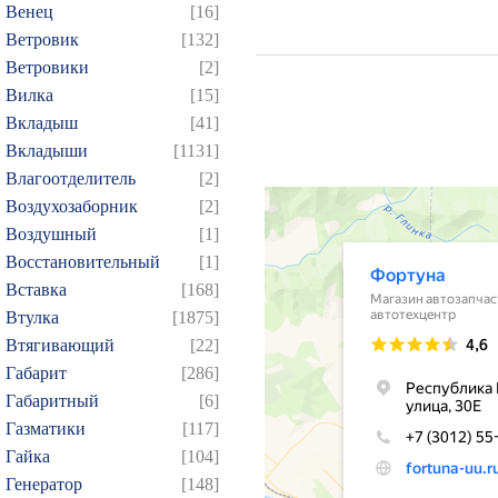
Венец
[16]
Ветровик
[132]
Ветровики
[2]
Вилка
[15]
Вкладыш
[41]
Вкладыши
[1131]
Влагоотделитель
[2]
Воздухозаборник
[2]
Воздушный
[1]
Восстановительный
[1]
Вставка
[168]
Втулка
[1875]
Втягивающий
[22]
Габарит
[286]
Габаритный
[6]
Газматики
[117]
Гайка
[104]
Генератор
[148]