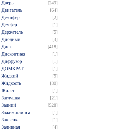
Дверь
[249]
Двигатель
[64]
Демпфер
[2]
Демфер
[1]
Держатель
[5]
Диодный
[3]
Диск
[418]
Дисконтная
[1]
Диффузор
[1]
ДОМКРАТ
[1]
Жидкий
[5]
Жидкость
[80]
Жилет
[1]
Заглушка
[21]
Задний
[528]
Зажим-клипса
[1]
Заклепка
[1]
Заливная
[4]