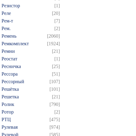
Резистор
[1]
Реле
[20]
Рем-т
[7]
Рем.
[2]
Ремень
[2060]
Ремкомплект
[1924]
Ремни
[21]
Реостат
[1]
Ресничка
[25]
Рессора
[51]
Рессорный
[107]
Решётка
[101]
Решетка
[21]
Ролик
[790]
Ротор
[2]
РТЦ
[475]
Рулевая
[974]
Рулевой
[585]