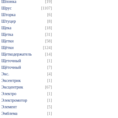
Шпонка
[19]
Шрус
[1107]
Шторка
[6]
Штуцер
[8]
Щека
[18]
Щетка
[31]
Щетки
[58]
Щётки
[124]
Щеткодержатель
[14]
Щеточный
[1]
Щёточный
[7]
Экс.
[4]
Эксентрик
[1]
Эксцентрик
[67]
Электро
[1]
Электромотор
[1]
Элемент
[5]
Эмблема
[1]