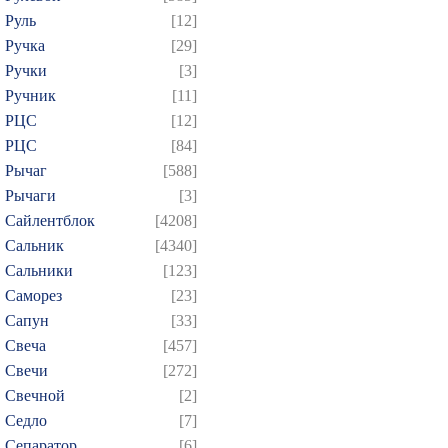
Руль
[12]
Ручка
[29]
Ручки
[3]
Ручник
[11]
РЦC
[12]
РЦС
[84]
Рычаг
[588]
Рычаги
[3]
Сайлентблок
[4208]
Сальник
[4340]
Сальники
[123]
Саморез
[23]
Сапун
[33]
Свеча
[457]
Свечи
[272]
Свечной
[2]
Седло
[7]
Сепаратор
[6]