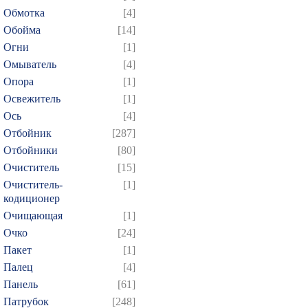
Обмотка
[4]
Обойма
[14]
Огни
[1]
Омыватель
[4]
Опора
[1]
Освежитель
[1]
Ось
[4]
Отбойник
[287]
Отбойники
[80]
Очиститель
[15]
Очиститель-
[1]
кодиционер
Очищающая
[1]
Очко
[24]
Пакет
[1]
Палец
[4]
Панель
[61]
Патрубок
[248]