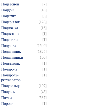
Подвесной
[7]
Поддон
[18]
Подкачка
[5]
Подкрылок
[128]
Подножка
[16]
Подпятник
[1]
Подсветка
[1]
Подушка
[1540]
Подшипник
[1825]
Подшипники
[106]
Подъёмник
[1]
Полироль
[1]
Полироль-
[1]
реставратор
Полукольца
[107]
Полуось
[43]
Помпа
[537]
Пороги
[1]