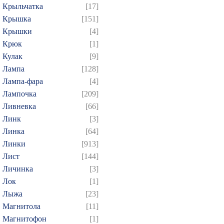
Крыльчатка
[17]
Крышка
[151]
Крышки
[4]
Крюк
[1]
Кулак
[9]
Лампа
[128]
Лампа-фара
[4]
Лампочка
[209]
Ливневка
[66]
Линк
[3]
Линка
[64]
Линки
[913]
Лист
[144]
Личинка
[3]
Лок
[1]
Лыжа
[23]
Магнитола
[11]
Магнитофон
[1]