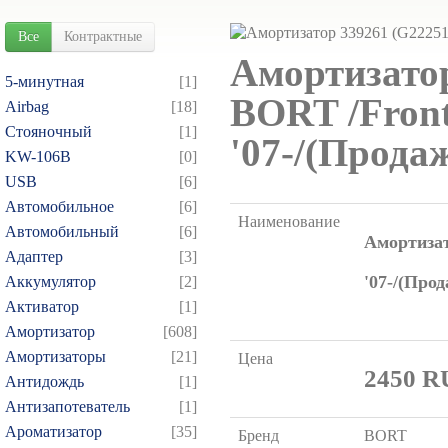
Все
Контрактные
Амортизато
5-минутная
[1]
BORT /Fron
Airbag
[18]
Cтояночный
[1]
'07-/(Прода
KW-106B
[0]
USB
[6]
Автомобильное
[6]
Наименование
Автомобильный
[6]
Амортизат
Адаптер
[3]
'07-/(Про
Аккумулятор
[2]
Активатор
[1]
Амортизатор
[608]
Амортизаторы
[21]
Цена
2450
R
Антидождь
[1]
Антизапотеватель
[1]
Ароматизатор
[35]
Бренд
BORT