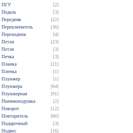
ПГУ
[2]
Педаль
[3]
Передняя
[22]
Переключатель
[36]
Переходник
[4]
Петли
[23]
Петля
[3]
Печка
[3]
Планка
[21]
Пленка
[1]
Плунжер
[1]
Плунжера
[64]
Плунжерная
[91]
Пневмоподушка
[2]
Поворот
[12]
Повторитель
[86]
Подарочный
[3]
Подвес
[16]