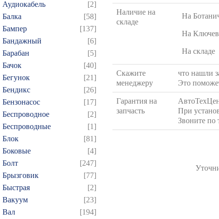
Аудиокабель
[2]
Наличие на
На Ботани
Балка
[58]
складе
Бампер
[137]
На Ключев
Бандажный
[6]
На складе
Барабан
[5]
Бачок
[40]
Скажите
что нашли з
Бегунок
[21]
менеджеру
Это поможет
Бендикс
[26]
Гарантия на
АвтоТехЦен
Бензонасос
[17]
запчасть
При установ
Беспроводное
[2]
Звоните по
Беспроводные
[1]
Блок
[81]
Боковые
[4]
Болт
[247]
Уточни
Брызговик
[77]
Быстрая
[2]
Вакуум
[23]
Вал
[194]