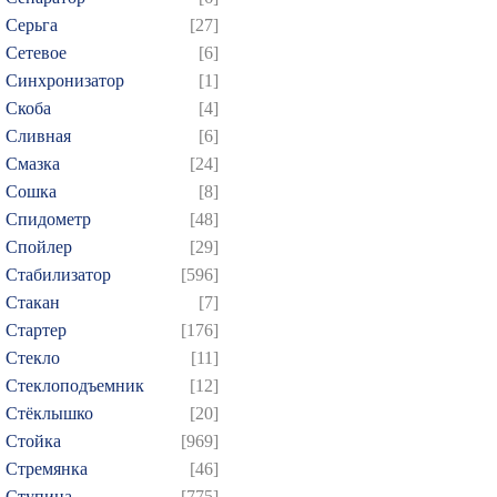
Серьга
[27]
Сетевое
[6]
Синхронизатор
[1]
Скоба
[4]
Сливная
[6]
Смазка
[24]
Сошка
[8]
Спидометр
[48]
Спойлер
[29]
Стабилизатор
[596]
Стакан
[7]
Стартер
[176]
Стекло
[11]
Стеклоподъемник
[12]
Стёклышко
[20]
Стойка
[969]
Стремянка
[46]
Ступица
[775]