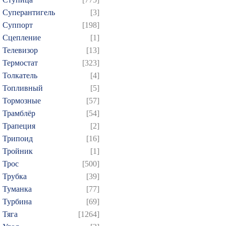
Суперантигель
[3]
Суппорт
[198]
Сцепление
[1]
Телевизор
[13]
Термостат
[323]
Толкатель
[4]
Топливный
[5]
Тормозные
[57]
Трамблёр
[54]
Трапеция
[2]
Трипоид
[16]
Тройник
[1]
Трос
[500]
Трубка
[39]
Туманка
[77]
Турбина
[69]
Тяга
[1264]