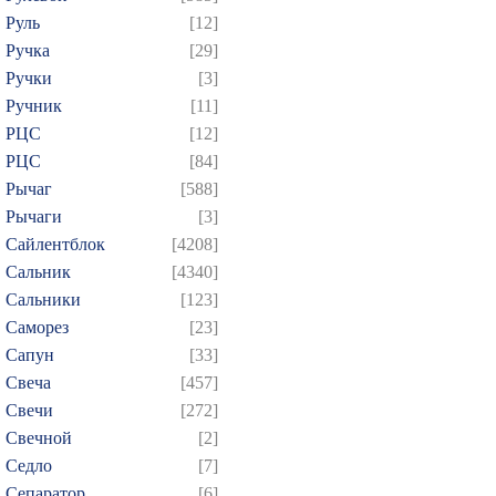
Руль
[12]
Ручка
[29]
Ручки
[3]
Ручник
[11]
РЦC
[12]
РЦС
[84]
Рычаг
[588]
Рычаги
[3]
Сайлентблок
[4208]
Сальник
[4340]
Сальники
[123]
Саморез
[23]
Сапун
[33]
Свеча
[457]
Свечи
[272]
Свечной
[2]
Седло
[7]
Сепаратор
[6]