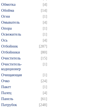
Обмотка
[4]
Обойма
[14]
Огни
[1]
Омыватель
[4]
Опора
[1]
Освежитель
[1]
Ось
[4]
Отбойник
[287]
Отбойники
[80]
Очиститель
[15]
Очиститель-
[1]
кодиционер
Очищающая
[1]
Очко
[24]
Пакет
[1]
Палец
[4]
Панель
[61]
Патрубок
[248]