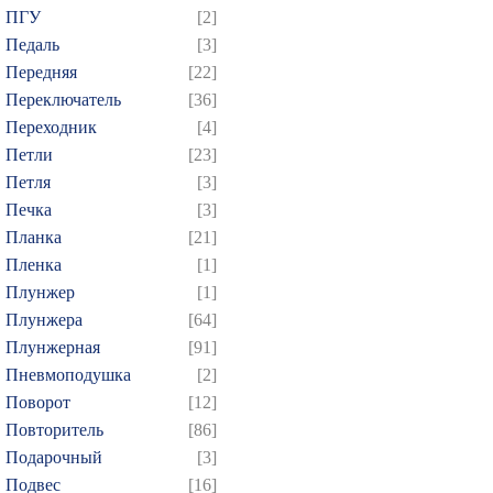
ПГУ
[2]
Педаль
[3]
Передняя
[22]
Переключатель
[36]
Переходник
[4]
Петли
[23]
Петля
[3]
Печка
[3]
Планка
[21]
Пленка
[1]
Плунжер
[1]
Плунжера
[64]
Плунжерная
[91]
Пневмоподушка
[2]
Поворот
[12]
Повторитель
[86]
Подарочный
[3]
Подвес
[16]