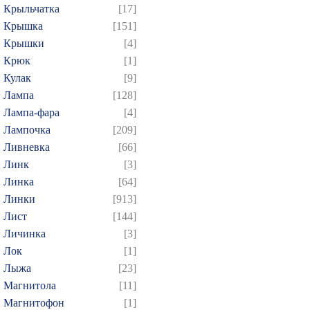
Крыльчатка
[17]
Крышка
[151]
Крышки
[4]
Крюк
[1]
Кулак
[9]
Лампа
[128]
Лампа-фара
[4]
Лампочка
[209]
Ливневка
[66]
Линк
[3]
Линка
[64]
Линки
[913]
Лист
[144]
Личинка
[3]
Лок
[1]
Лыжа
[23]
Магнитола
[11]
Магнитофон
[1]