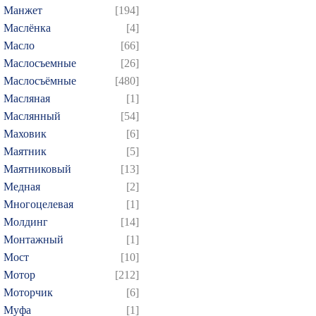
Манжет
[194]
Маслёнка
[4]
Масло
[66]
Маслосъемные
[26]
Маслосъёмные
[480]
Масляная
[1]
Маслянный
[54]
Маховик
[6]
Маятник
[5]
Маятниковый
[13]
Медная
[2]
Многоцелевая
[1]
Молдинг
[14]
Монтажный
[1]
Мост
[10]
Мотор
[212]
Моторчик
[6]
Муфа
[1]