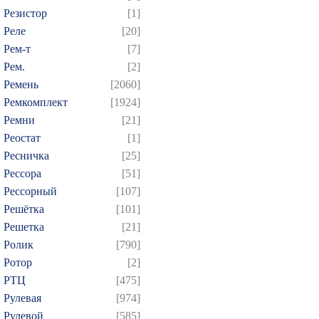
Резистор
[1]
Реле
[20]
Рем-т
[7]
Рем.
[2]
Ремень
[2060]
Ремкомплект
[1924]
Ремни
[21]
Реостат
[1]
Ресничка
[25]
Рессора
[51]
Рессорный
[107]
Решётка
[101]
Решетка
[21]
Ролик
[790]
Ротор
[2]
РТЦ
[475]
Рулевая
[974]
Рулевой
[585]