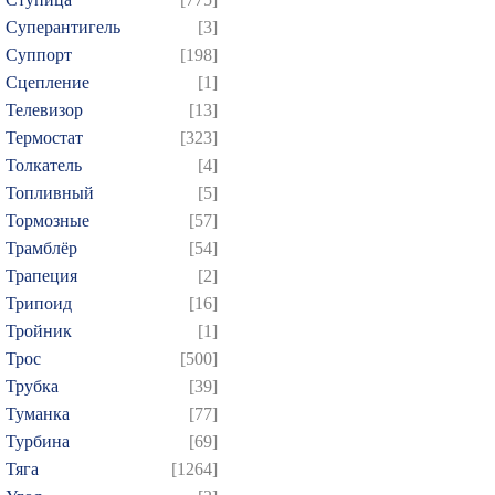
Суперантигель
[3]
Суппорт
[198]
Сцепление
[1]
Телевизор
[13]
Термостат
[323]
Толкатель
[4]
Топливный
[5]
Тормозные
[57]
Трамблёр
[54]
Трапеция
[2]
Трипоид
[16]
Тройник
[1]
Трос
[500]
Трубка
[39]
Туманка
[77]
Турбина
[69]
Тяга
[1264]