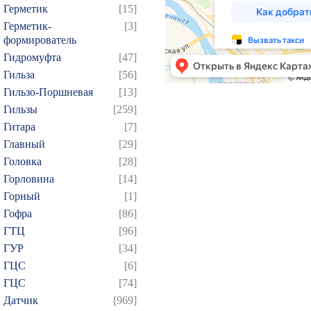
Герметик
[15]
Герметик-
[3]
формирователь
Гидромуфта
[47]
Гильза
[56]
Гильзо-Поршневая
[13]
Гильзы
[259]
Гитара
[7]
Главный
[29]
Головка
[28]
Горловина
[14]
Горный
[1]
Гофра
[86]
ГТЦ
[96]
ГУР
[34]
ГЦC
[6]
ГЦС
[74]
Датчик
[969]