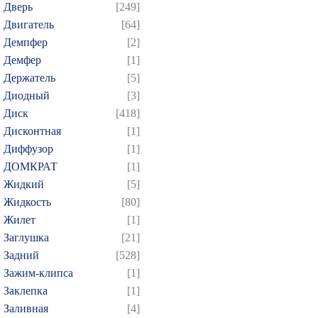
Дверь
[249]
Двигатель
[64]
Демпфер
[2]
Демфер
[1]
Держатель
[5]
Диодный
[3]
Диск
[418]
Дисконтная
[1]
Диффузор
[1]
ДОМКРАТ
[1]
Жидкий
[5]
Жидкость
[80]
Жилет
[1]
Заглушка
[21]
Задний
[528]
Зажим-клипса
[1]
Заклепка
[1]
Заливная
[4]