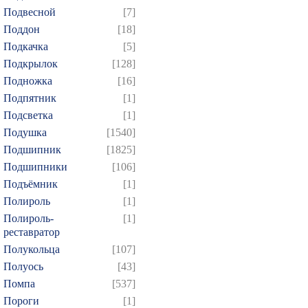
Подвесной
[7]
Поддон
[18]
Подкачка
[5]
Подкрылок
[128]
Подножка
[16]
Подпятник
[1]
Подсветка
[1]
Подушка
[1540]
Подшипник
[1825]
Подшипники
[106]
Подъёмник
[1]
Полироль
[1]
Полироль-
[1]
реставратор
Полукольца
[107]
Полуось
[43]
Помпа
[537]
Пороги
[1]