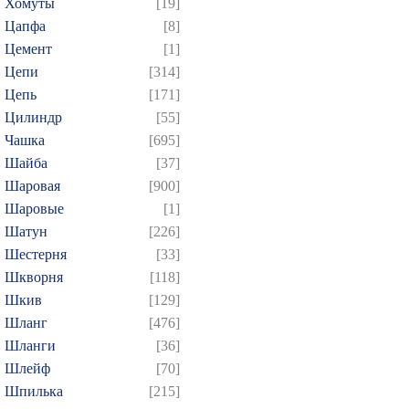
Хомуты
[19]
Цапфа
[8]
Цемент
[1]
Цепи
[314]
Цепь
[171]
Цилиндр
[55]
Чашка
[695]
Шайба
[37]
Шаровая
[900]
Шаровые
[1]
Шатун
[226]
Шестерня
[33]
Шкворня
[118]
Шкив
[129]
Шланг
[476]
Шланги
[36]
Шлейф
[70]
Шпилька
[215]