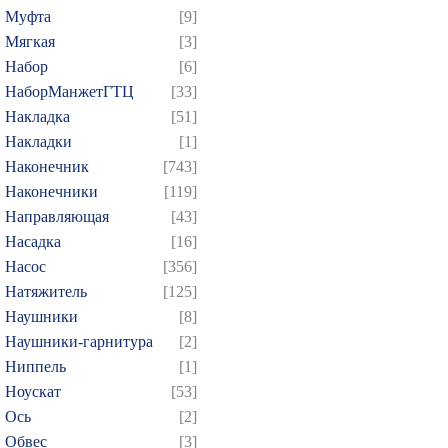
Муфта
[9]
Мягкая
[3]
Набор
[6]
НаборМанжетГТЦ
[33]
Накладка
[51]
Накладки
[1]
Наконечник
[743]
Наконечники
[119]
Направляющая
[43]
Насадка
[16]
Насос
[356]
Натяжитель
[125]
Наушники
[8]
Наушники-гарнитура
[2]
Ниппель
[1]
Ноускат
[53]
Оcь
[2]
Обвес
[3]