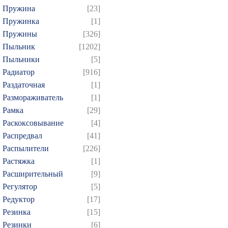
Пружина
[23]
Пружинка
[1]
Пружины
[326]
Пыльник
[1202]
Пыльники
[5]
Радиатор
[916]
Раздаточная
[1]
Размораживатель
[1]
Рамка
[29]
Раскоксовывание
[4]
Распредвал
[41]
Распылители
[226]
Растяжка
[1]
Расширительный
[9]
Регулятор
[5]
Редуктор
[17]
Резинка
[15]
Резинки
[6]