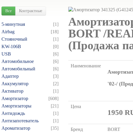
Все
Контрактные
Амортизатор
5-минутная
[1]
BORT /REAR 
Airbag
[18]
Cтояночный
[1]
(Продажа па
KW-106B
[0]
USB
[6]
Автомобильное
[6]
Наименование
Автомобильный
[6]
Амортизат
Адаптер
[3]
'02-/ (Про
Аккумулятор
[2]
Активатор
[1]
Амортизатор
[608]
Амортизаторы
[21]
Цена
1950
R
Антидождь
[1]
Антизапотеватель
[1]
Ароматизатор
[35]
Бренд
BORT