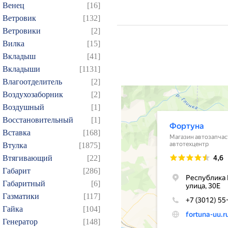
Венец
[16]
Ветровик
[132]
Ветровики
[2]
Вилка
[15]
Вкладыш
[41]
Вкладыши
[1131]
Влагоотделитель
[2]
Воздухозаборник
[2]
Воздушный
[1]
Восстановительный
[1]
Вставка
[168]
Втулка
[1875]
Втягивающий
[22]
Габарит
[286]
Габаритный
[6]
Газматики
[117]
Гайка
[104]
Генератор
[148]