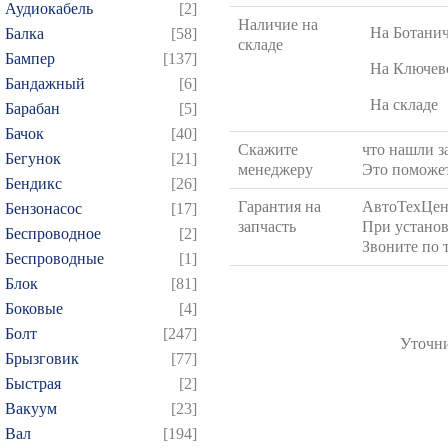
Аудиокабель
[2]
Наличие на
На Ботани
Балка
[58]
складе
Бампер
[137]
На Ключев
Бандажный
[6]
На складе
Барабан
[5]
Бачок
[40]
Скажите
что нашли за
Бегунок
[21]
менеджеру
Это поможет
Бендикс
[26]
Гарантия на
АвтоТехЦен
Бензонасос
[17]
запчасть
При установ
Беспроводное
[2]
Звоните по 
Беспроводные
[1]
Блок
[81]
Боковые
[4]
Болт
[247]
Уточни
Брызговик
[77]
Быстрая
[2]
Вакуум
[23]
Вал
[194]