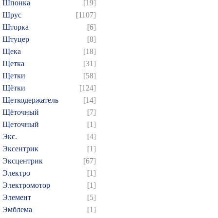
Шпонка
[19]
Шрус
[1107]
Шторка
[6]
Штуцер
[8]
Щека
[18]
Щетка
[31]
Щетки
[58]
Щётки
[124]
Щеткодержатель
[14]
Щёточный
[7]
Щеточный
[1]
Экс.
[4]
Эксентрик
[1]
Эксцентрик
[67]
Электро
[1]
Электромотор
[1]
Элемент
[5]
Эмблема
[1]