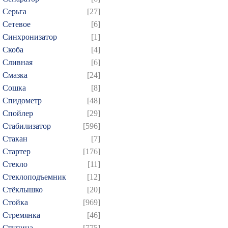
Серьга
[27]
Сетевое
[6]
Синхронизатор
[1]
Скоба
[4]
Сливная
[6]
Смазка
[24]
Сошка
[8]
Спидометр
[48]
Спойлер
[29]
Стабилизатор
[596]
Стакан
[7]
Стартер
[176]
Стекло
[11]
Стеклоподъемник
[12]
Стёклышко
[20]
Стойка
[969]
Стремянка
[46]
Ступица
[775]