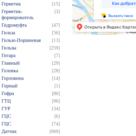
Герметик
[15]
Герметик-
[3]
формирователь
Гидромуфта
[47]
Гильза
[56]
Гильзо-Поршневая
[13]
Гильзы
[259]
Гитара
[7]
Главный
[29]
Головка
[28]
Горловина
[14]
Горный
[1]
Гофра
[86]
ГТЦ
[96]
ГУР
[34]
ГЦC
[6]
ГЦС
[74]
Датчик
[969]