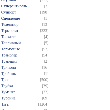
Суперантигель
[3]
Суппорт
[198]
Сцепление
[1]
Телевизор
[13]
Термостат
[323]
Толкатель
[4]
Топливный
[5]
Тормозные
[57]
Трамблёр
[54]
Трапеция
[2]
Трипоид
[16]
Тройник
[1]
Трос
[500]
Трубка
[39]
Туманка
[77]
Турбина
[69]
Тяга
[1264]