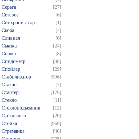
Серьга
[27]
Сетевое
[6]
Синхронизатор
[1]
Скоба
[4]
Сливная
[6]
Смазка
[24]
Сошка
[8]
Спидометр
[48]
Спойлер
[29]
Стабилизатор
[596]
Стакан
[7]
Стартер
[176]
Стекло
[11]
Стеклоподъемник
[12]
Стёклышко
[20]
Стойка
[969]
Стремянка
[46]
Ступица
[775]