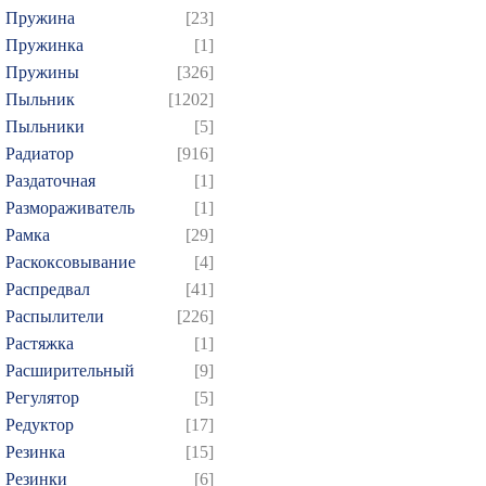
Пружина
[23]
Пружинка
[1]
Пружины
[326]
Пыльник
[1202]
Пыльники
[5]
Радиатор
[916]
Раздаточная
[1]
Размораживатель
[1]
Рамка
[29]
Раскоксовывание
[4]
Распредвал
[41]
Распылители
[226]
Растяжка
[1]
Расширительный
[9]
Регулятор
[5]
Редуктор
[17]
Резинка
[15]
Резинки
[6]