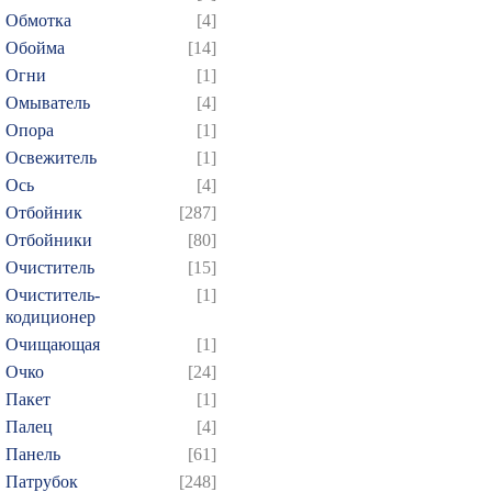
Обмотка
[4]
Обойма
[14]
Огни
[1]
Омыватель
[4]
Опора
[1]
Освежитель
[1]
Ось
[4]
Отбойник
[287]
Отбойники
[80]
Очиститель
[15]
Очиститель-
[1]
кодиционер
Очищающая
[1]
Очко
[24]
Пакет
[1]
Палец
[4]
Панель
[61]
Патрубок
[248]