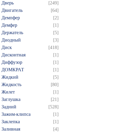
Дверь
[249]
Двигатель
[64]
Демпфер
[2]
Демфер
[1]
Держатель
[5]
Диодный
[3]
Диск
[418]
Дисконтная
[1]
Диффузор
[1]
ДОМКРАТ
[1]
Жидкий
[5]
Жидкость
[80]
Жилет
[1]
Заглушка
[21]
Задний
[528]
Зажим-клипса
[1]
Заклепка
[1]
Заливная
[4]