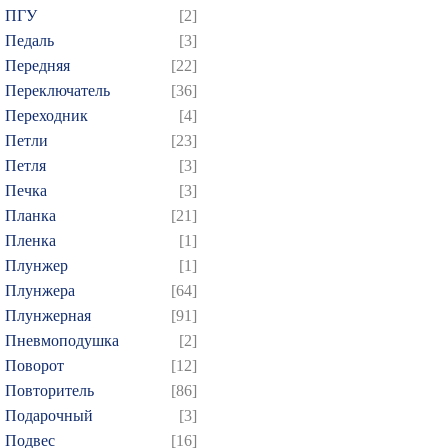
ПГУ
[2]
Педаль
[3]
Передняя
[22]
Переключатель
[36]
Переходник
[4]
Петли
[23]
Петля
[3]
Печка
[3]
Планка
[21]
Пленка
[1]
Плунжер
[1]
Плунжера
[64]
Плунжерная
[91]
Пневмоподушка
[2]
Поворот
[12]
Повторитель
[86]
Подарочный
[3]
Подвес
[16]