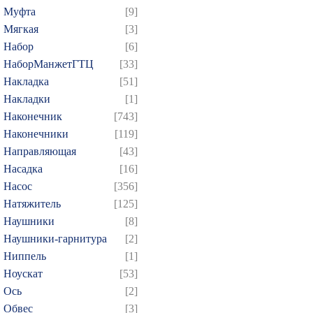
Муфта
[9]
Мягкая
[3]
Набор
[6]
НаборМанжетГТЦ
[33]
Накладка
[51]
Накладки
[1]
Наконечник
[743]
Наконечники
[119]
Направляющая
[43]
Насадка
[16]
Насос
[356]
Натяжитель
[125]
Наушники
[8]
Наушники-гарнитура
[2]
Ниппель
[1]
Ноускат
[53]
Оcь
[2]
Обвес
[3]