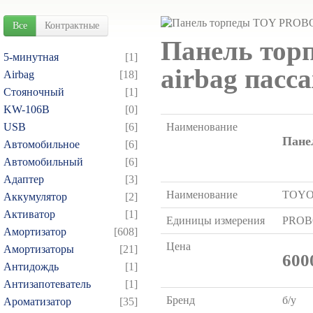
Все
Контрактные
Панель тор
5-минутная
[1]
airbag пасса
Airbag
[18]
Cтояночный
[1]
KW-106B
[0]
USB
[6]
Наименование
Пане
Автомобильное
[6]
Автомобильный
[6]
Адаптер
[3]
Наименование
TOY
Аккумулятор
[2]
Активатор
[1]
Единицы измерения
PRO
Амортизатор
[608]
Цена
Амортизаторы
[21]
600
Антидождь
[1]
Антизапотеватель
[1]
Бренд
б/у
Ароматизатор
[35]