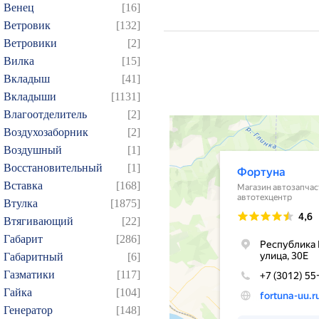
Венец
[16]
Ветровик
[132]
Ветровики
[2]
Вилка
[15]
Вкладыш
[41]
Вкладыши
[1131]
Влагоотделитель
[2]
Воздухозаборник
[2]
Воздушный
[1]
Восстановительный
[1]
Вставка
[168]
Втулка
[1875]
Втягивающий
[22]
Габарит
[286]
Габаритный
[6]
Газматики
[117]
Гайка
[104]
Генератор
[148]