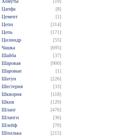
Хомуты
[19]
Цапфа
[8]
Цемент
[1]
Цепи
[314]
Цепь
[171]
Цилиндр
[55]
Чашка
[695]
Шайба
[37]
Шаровая
[900]
Шаровые
[1]
Шатун
[226]
Шестерня
[33]
Шкворня
[118]
Шкив
[129]
Шланг
[476]
Шланги
[36]
Шлейф
[70]
Шпилька
[215]