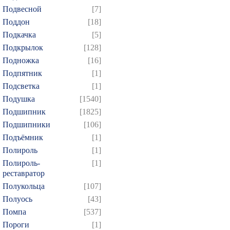
Подвесной
[7]
Поддон
[18]
Подкачка
[5]
Подкрылок
[128]
Подножка
[16]
Подпятник
[1]
Подсветка
[1]
Подушка
[1540]
Подшипник
[1825]
Подшипники
[106]
Подъёмник
[1]
Полироль
[1]
Полироль-
[1]
реставратор
Полукольца
[107]
Полуось
[43]
Помпа
[537]
Пороги
[1]