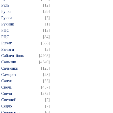
Руль
[12]
Ручка
[29]
Ручки
[3]
Ручник
[11]
РЦC
[12]
РЦС
[84]
Рычаг
[588]
Рычаги
[3]
Сайлентблок
[4208]
Сальник
[4340]
Сальники
[123]
Саморез
[23]
Сапун
[33]
Свеча
[457]
Свечи
[272]
Свечной
[2]
Седло
[7]
Сепаратор
[6]