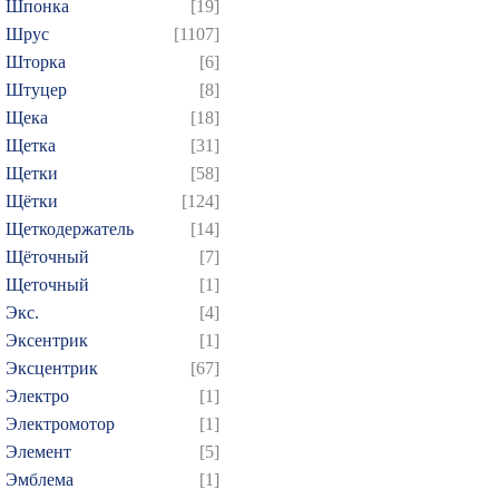
Шпонка
[19]
Шрус
[1107]
Шторка
[6]
Штуцер
[8]
Щека
[18]
Щетка
[31]
Щетки
[58]
Щётки
[124]
Щеткодержатель
[14]
Щёточный
[7]
Щеточный
[1]
Экс.
[4]
Эксентрик
[1]
Эксцентрик
[67]
Электро
[1]
Электромотор
[1]
Элемент
[5]
Эмблема
[1]