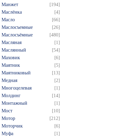
Манжет
[194]
Маслёнка
[4]
Масло
[66]
Маслосъемные
[26]
Маслосъёмные
[480]
Масляная
[1]
Маслянный
[54]
Маховик
[6]
Маятник
[5]
Маятниковый
[13]
Медная
[2]
Многоцелевая
[1]
Молдинг
[14]
Монтажный
[1]
Мост
[10]
Мотор
[212]
Моторчик
[6]
Муфа
[1]