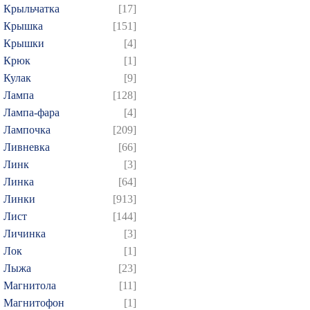
Крыльчатка
[17]
Крышка
[151]
Крышки
[4]
Крюк
[1]
Кулак
[9]
Лампа
[128]
Лампа-фара
[4]
Лампочка
[209]
Ливневка
[66]
Линк
[3]
Линка
[64]
Линки
[913]
Лист
[144]
Личинка
[3]
Лок
[1]
Лыжа
[23]
Магнитола
[11]
Магнитофон
[1]