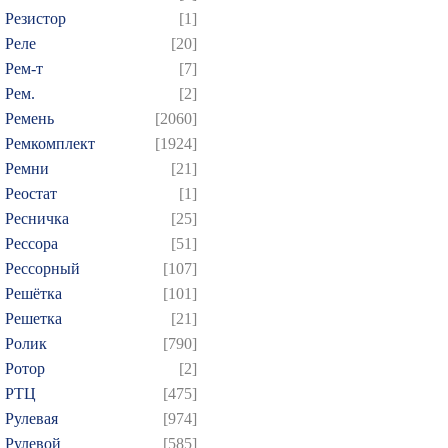
Резистор
[1]
Реле
[20]
Рем-т
[7]
Рем.
[2]
Ремень
[2060]
Ремкомплект
[1924]
Ремни
[21]
Реостат
[1]
Ресничка
[25]
Рессора
[51]
Рессорный
[107]
Решётка
[101]
Решетка
[21]
Ролик
[790]
Ротор
[2]
РТЦ
[475]
Рулевая
[974]
Рулевой
[585]