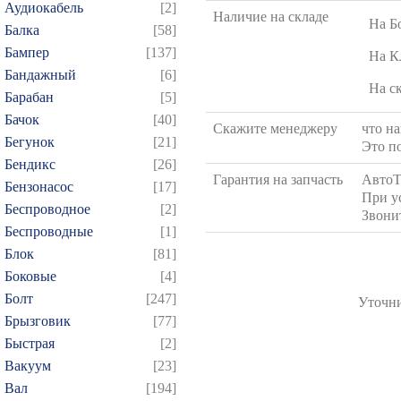
Аудиокабель
[2]
Наличие на складе
На Б
Балка
[58]
Бампер
[137]
На К
Бандажный
[6]
На с
Барабан
[5]
Бачок
[40]
Скажите менеджеру
что на
Бегунок
[21]
Это п
Бендикс
[26]
Гарантия на запчасть
АвтоТ
Бензонасос
[17]
При у
Беспроводное
[2]
Звони
Беспроводные
[1]
Блок
[81]
Боковые
[4]
Болт
[247]
Уточни
Брызговик
[77]
Быстрая
[2]
Вакуум
[23]
Вал
[194]